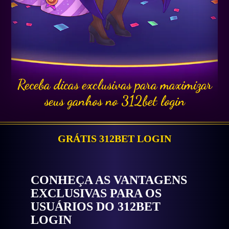
Receba dicas exclusivas para maximizar
seus ganhos no 312bet login
GRÁTIS 312BET LOGIN
CONHEÇA AS VANTAGENS
EXCLUSIVAS PARA OS
USUÁRIOS DO 312BET
LOGIN