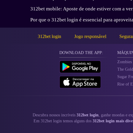
312bet mobile: Aposte de onde estiver com a ve
Por que o 312bet login é essencial para aproveit
312bet login
Jogo responsável
Seguran
DOWNLOAD THE APP:
MÁQUIN
Zombies 
The Gold
Sugar Fru
Rise of 
Descubra nossos incríveis
312bet login
, ganhe moedas e exp
Em 312bet login temos alguns dos
312bet login mais dive