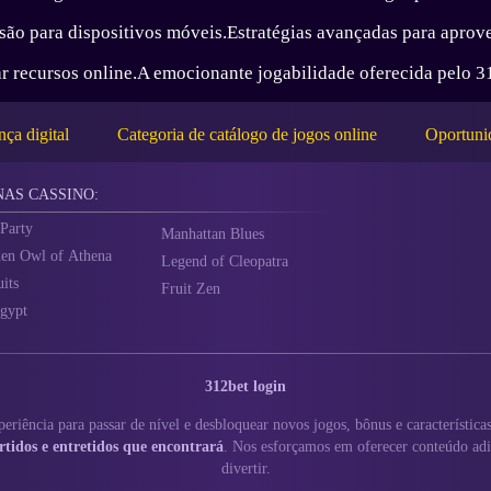
rsão para dispositivos móveis.Estratégias avançadas para apro
ar recursos online.A emocionante jogabilidade oferecida pelo 3
ça digital
Categoria de catálogo de jogos online
Oportuni
AS CASSINO:
Party
Manhattan Blues
en Owl of Athena
Legend of Cleopatra
its
Fruit Zen
Egypt
312bet login
eriência para passar de nível e desbloquear novos jogos, bônus e característica
rtidos e entretidos que encontrará
. Nos esforçamos em oferecer conteúdo adi
divertir.