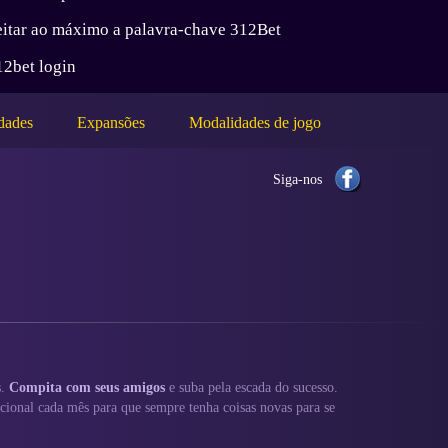
veitar ao máximo a palavra-chave 312Bet
12bet login
dades
Expansões
Modalidades de jogo
Siga-nos
s.
Compita com seus amigos
e suba pela escada do sucesso.
cional cada mês para que sempre tenha coisas novas para se