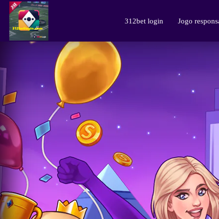
312bet login
Jogo respons