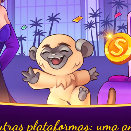
outras plataformas: uma a