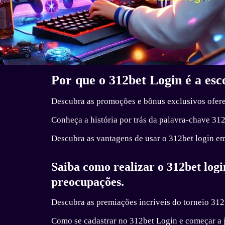
Por que o 312bet Login é a esco
Descubra as promoções e bônus exclusivos ofer
Conheça a história por trás da palavra-chave 31
Descubra as vantagens de usar o 312bet login em 
Saiba como realizar o 312bet logi
preocupações.
Descubra as premiações incríveis do torneio 312
Como se cadastrar no 312bet Login e começar a 