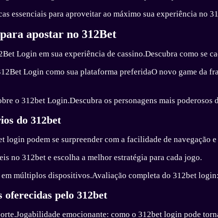
cas essenciais para aproveitar ao máximo sua experiência no 3
 para apostar no 312Bet
12Bet Login em sua experiência de cassino.Descubra como se c
312Bet Login como sua plataforma preferidaO novo game da fran
obre o 312bet Login.Descubra os personagens mais poderosos do
ios do 312bet
t login podem se surpreender com a facilidade de navegação e u
eis no 312bet e escolha a melhor estratégia para cada jogo.
 em múltiplos dispositivos.Avaliação completa do 312bet login:
 oferecidas pelo 312bet
uporte.Jogabilidade emocionante: como o 312bet login pode torn