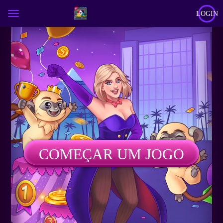
LOGIN
COMEÇAR UM JOGO